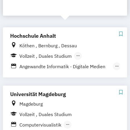
Hochschule Anhalt
Köthen
Bernburg
Dessau
Vollzeit
Duales Studium
Berufsbegleitendes Präsenzstudium
Angewandte Informatik - Digitale Medien
und Spieleentwicklung
Digitale Medientechnologien
Fachkommunikation -
Universität Magdeburg
Softwarelokalisierung
Magdeburg
Integrated Design
Integriertes Design
Vollzeit
Duales Studium
Interaktive Medien
Intermediales Design
Medientechnik
Online-Kommunikation
Computervisualistik