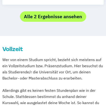
Softwarelokalisierung
Integrated Design Engineering
Medienbildung - Audiovisuelle Kultur und
Kommunikation
Alle 2 Ergebnisse ansehen
Vollzeit
Wer von einem Studium spricht, bezieht sich meistens auf
ein Vollzeitstudium bzw. Präsenzstudium. Hier besuchst du
als Studierende/r die Universität vor Ort, um deinen
Bachelor- oder Masterabschluss zu erarbeiten.
Allerdings gibt es keinen festen Stundenplan wie in der
Schule. Stattdessen bestimmst du anhand deiner
Kurswahl, wie ausgelastet deine Woche ist. So kannst du