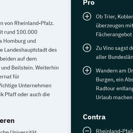
Pro
Ob Trier, Koble
en von Rheinland-Pfalz.
überzeugen mit
it rund 100.000
Fächerangebot
wa Homburg und
Zu Vino sagst d
e Landeshauptstadt des
aller Bundeslä
 beiden auf dem
und Beilstein. Weiterhin
Wandern am Dre
rnat für
Burgen, ein Ab
ichtige Unternehmen
Radtour entlan
k Pfaff oder auch die
Urlaub machen
Contra
ieren
Rheinland-Pfalz 
che Universität