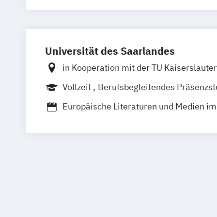
Universität des Saarlandes
in Kooperation mit der TU Kaiserslaute
Homburg
Dudweiler
Vollzeit
Berufsbegleitendes Präsenzs
Europäische Literaturen und Medien im
Kontext
Kunstgeschichte
Lehramt Musik
Medi
Musikmanagement
Musikwissenscha
Musikwissenschaft international (Mast
musicologie)
Unternehmenskommunikation und Rhet