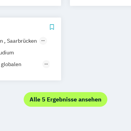
rn
Saarbrücken
tudium
 globalen
eninformatik
ft
er de musique et
Alle 5 Ergebnisse ansehen
orik