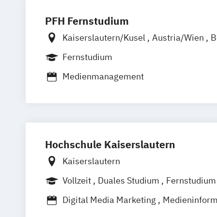
PFH Fernstudium
Kaiserslautern/Kusel
Austria/Wien
B
Bremen
Dortmund
Düsseldorf/Ratin
Fernstudium
Freiburg
Friedrichshafen
Göttingen
Medienmanagement
Hannover
Kiel
Leipzig
Ludwigshafe
München
Nürnberg
Online-Fernstud
Regensburg
Stade
Stuttgart
Köln
Offenbach bei Frankfurt am Main
Schwarzheide/Oberspreewald-Lausitz 
Hochschule Kaiserslautern
Kaiserslautern
Vollzeit
Duales Studium
Fernstudium
Digital Media Marketing
Medieninform
Product Refinement
Sportmanageme