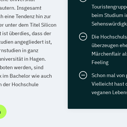
Touristengrupp
lautern. Insgesamt
beim Studium i
h eine Tendenz hin zur
Sehenswürdigk
er unter dem Titel Silicon
ist überdies, dass der
Die Hochschuls
udien angegliedert ist,
überzeugen ehe
nstudien in ganz
Märchenflair al
niversität in Hagen.
Feeling
eboten werden, sind
Schon mal von 
 im Bachelor wie auch
Vielleicht hast
an der Hochschule
veganen Lebens
n