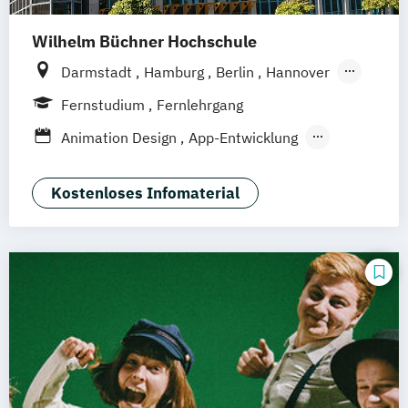
Wilhelm Büchner Hochschule
Darmstadt
Hamburg
Berlin
Hannover
Bonn
Nürnberg
München
Stuttgart
Fernstudium
Fernlehrgang
Göttingen
Leipzig
Freiburg
Wien
Animation Design
App-Entwicklung
Zürich
Rostock
Dortmund
Digitale Medien
Game Design
Game Development
Industriedesign
Kostenloses Infomaterial
Kommunikationsdesign
Media Production
Mediengestaltung
Nachhaltiges Design