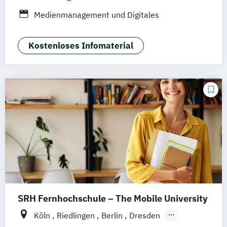
Online-Campus
Osnabrück
Oldenburg
Medienmanagement und Digitales
Hannover
Dortmund
Erfurt
Stuttgart
Marketing
Braunschweig
Kostenloses Infomaterial
SRH Fernhochschule – The Mobile University
Köln
Riedlingen
Berlin
Dresden