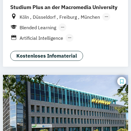
Studium Plus an der Macromedia University
Köln
Düsseldorf
Freiburg
München
Stuttgart
Berlin
Frankfurt am Main
Blended Learning
Hamburg
Hannover
Leipzig
Berufsbegleitendes Präsenzstudium
Artificial Intelligence
Vollzeit
Digital Product Design
Medien- und Kommunikationsmanagement
Kostenloses Infomaterial
Medien- und Werbepsychologie