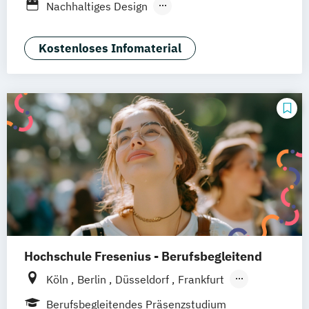
Berufsbegleitendes Präsenzstudium
Nachhaltiges Design
Nachhaltiges Design (berufsbegleitend)
Nachhaltiges Design Management
Kostenloses Infomaterial
Nachhaltiges Design Management
(berufsbegleitend)
Hochschule Fresenius - Berufsbegleitend
Köln
Berlin
Düsseldorf
Frankfurt
Hamburg
Idstein
München
Wiesbaden
Berufsbegleitendes Präsenzstudium