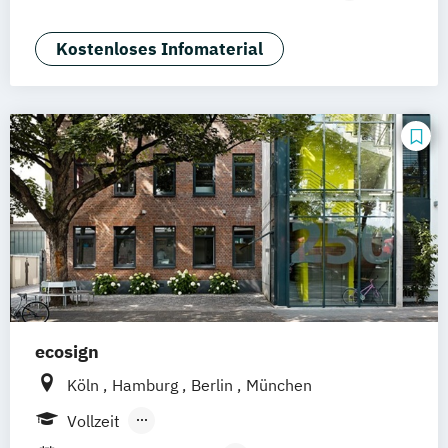
Braunschweig
Erfurt
Medienmanagement und Digitales
Marketing
Kostenloses Infomaterial
ecosign
Köln
Hamburg
Berlin
München
Vollzeit