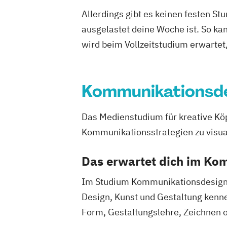
Virtual Reality & Game Development - V
Allerdings gibt es keinen festen S
Reality / Game Programming
ausgelastet deine Woche ist. So ka
Wirtschaftsrecht
World Music (EN)
wird beim Vollzeitstudium erwartet
Kommunikationsd
Das Medienstudium für kreative Kö
Kommunikationsstrategien zu visual
Das erwartet dich im Ko
Im Studium Kommunikationsdesign, h
Design, Kunst und Gestaltung kenne
Form, Gestaltungslehre, Zeichnen