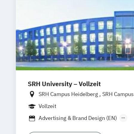
SRH University – Vollzeit
SRH Campus Heidelberg
SRH Campus 
SRH Campus Bremen
SRH Campus B
Vollzeit
SRH Campus Dresden
SRH Campus Dü
Advertising & Brand Design (EN)
SRH Campus Fürth
SRH Campus Gera
Applied Data Science and Artificial Inte
SRH Campus Hamburg
SRH Campus