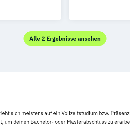
sruhe
ement
ig
ernsehen
s München
esign (DE/EN)
Alle 2 Ergebnisse ansehen
PR-Management
EN)
DE)
E)
 (EN)
ieht sich meistens auf ein Vollzeitstudium bzw. Präsenz
Design (EN)
Ort, um deinen Bachelor- oder Masterabschluss zu erarbe