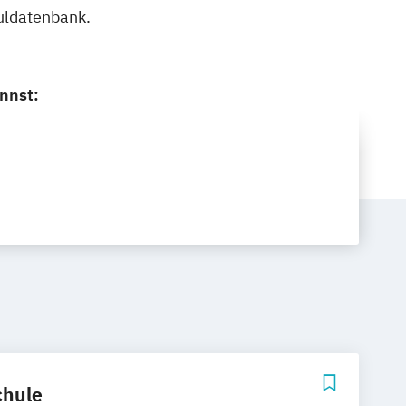
uldatenbank.
nnst:
hule