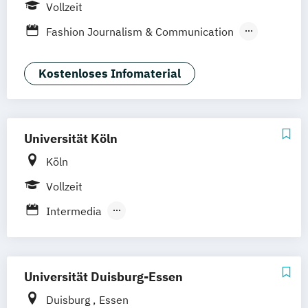
Wiesbaden
Online-Campus
Vollzeit
Fashion Journalism & Communication
Generatives Design & KI
Industrie & Produkt Design
Kostenloses Infomaterial
Interior Design
Marken- & Kommunikationsdesign
Universität Köln
Köln
Vollzeit
Intermedia
Japan-Studien: Populär- und Medienkultur
Kunstgeschichte
Lehramt Kunst
Lehramt Musik
Universität Duisburg-Essen
Medienkulturwissenschaft
Duisburg
Essen
Medienwissenschaft
Musikvermittlung