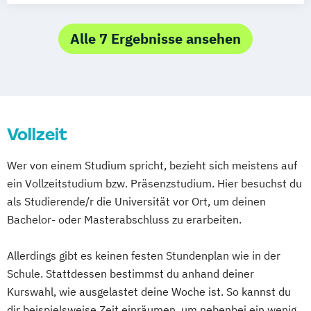
Professional Media Creation
Medien- und Kulturwissenschaft
Professional Performance (Studienrichtung
Medienkulturanalyse
Alle 7 Ergebnisse ansehen
Instrumental)
Medienkulturanalyse / Analyse des
Regie
Pratiques Culturelles
Musikwissenschaft
Sozialwissenschaften - Medien
Politik
Vollzeit
Gesellschaft
Wer von einem Studium spricht, bezieht sich meistens auf
ein Vollzeitstudium bzw. Präsenzstudium. Hier besuchst du
als Studierende/r die Universität vor Ort, um deinen
Bachelor- oder Masterabschluss zu erarbeiten.
Allerdings gibt es keinen festen Stundenplan wie in der
Schule. Stattdessen bestimmst du anhand deiner
Kurswahl, wie ausgelastet deine Woche ist. So kannst du
dir beispielsweise Zeit einräumen, um nebenbei ein wenig