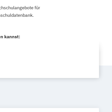
ochschulangebote für
chschuldatenbank.
en kannst: