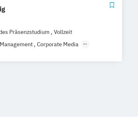
ig
ndes Präsenzstudium
Vollzeit
 Management
Corporate Media
ies
Global Mass Communication
- und Medienwissenschaft
e
Kunstpädagogik
Lehramt Kunst
Literarisches Schreiben
aft
New Media Journalism