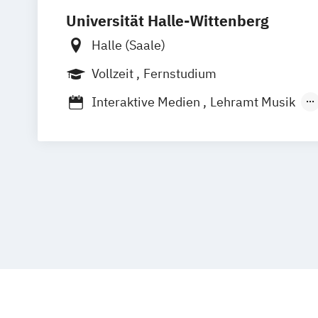
Universität Halle-Wittenberg
Halle (Saale)
Vollzeit
Fernstudium
Interaktive Medien
Lehramt Musik
Medien- und Kommunikationswissensc
MultiMedia & Autorschaft
Musik/Liturgische Musik (Kombi Lehra
Gymnasien/Bachelor)
Musikwissenschaft
Musikwissenschaft (mit wissenschaftli
Schwerpunktbildung)
Online Radio