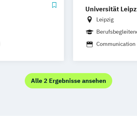
Universität Leipz
Leipzig
Berufsbegleite
Communication
haften
Digital Humanit
Journalistik
mt an
Kommunikations
Kunstgeschicht
Alle 2 Ergebnisse ansehen
Lehramt Musik
cher
Musikwissensch