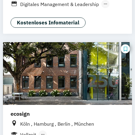
Digitales Management & Leadership
Braunschweig
Erfurt
Medienmanagement und Digitales
Marketing
Kostenloses Infomaterial
ecosign
Köln
Hamburg
Berlin
München
Vollzeit