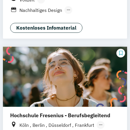
Berufsbegleitendes Präsenzstudium
Nachhaltiges Design
Nachhaltiges Design (berufsbegleitend)
Nachhaltiges Design Management
Kostenloses Infomaterial
Nachhaltiges Design Management
(berufsbegleitend)
Hochschule Fresenius - Berufsbegleitend
Köln
Berlin
Düsseldorf
Frankfurt