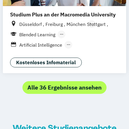
Studium Plus an der Macromedia University
Düsseldorf
Freiburg
München
Stuttgart
Berlin
Frankfurt am Main
Hamburg
Blended Learning
Hannover
Köln
Leipzig
Berufsbegleitendes Präsenzstudium
Artificial Intelligence
Vollzeit
Digital Product Design
Medien- und Kommunikationsmanagement
Kostenloses Infomaterial
Medien- und Werbepsychologie
Alle 36 Ergebnisse ansehen
Weitere Studienangebote