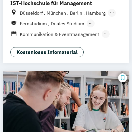
IST-Hochschule für Management
Düsseldorf
München
Berlin
Hamburg
Weil am Rhein
Frankfurt am Main
Essen
Fernstudium
Duales Studium
Stuttgart
Jena
Innsbruck
Linz
Fernlehrgang
Kommunikation & Eventmanagement
Kommunikation & Medienmanagement
Kommunikation & Medienmanagement
Kostenloses Infomaterial
(Duales Studium)
Kommunikationsmanagement
Kommunikationsmanagement (Duales
Studium)
Medienökonom (FH)
Public Relations Hochschulzertifikat
Werbe- und Medienpsychologie