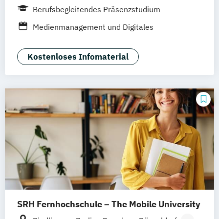
Hamburg
Idstein
München
Wiesbaden
Berufsbegleitendes Präsenzstudium
Online-Campus
Osnabrück
Oldenburg
Medienmanagement und Digitales
Hannover
Dortmund
Erfurt
Stuttgart
Marketing
Braunschweig
Kostenloses Infomaterial
SRH Fernhochschule – The Mobile University