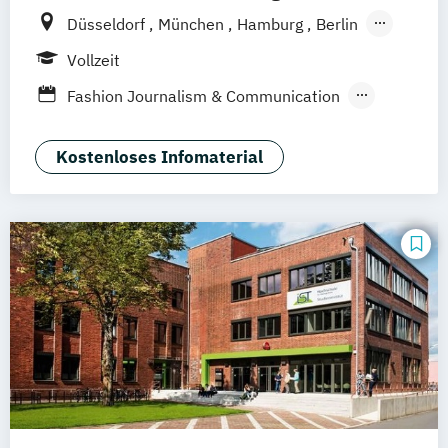
Düsseldorf
München
Hamburg
Berlin
Wiesbaden
Online-Campus
Vollzeit
Fashion Journalism & Communication
Generatives Design & KI
Industrie & Produkt Design
Kostenloses Infomaterial
Interior Design
Marken- & Kommunikationsdesign