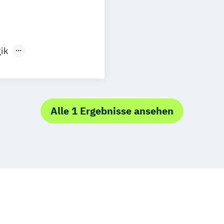
ik
 im
Alle 1 Ergebnisse ansehen