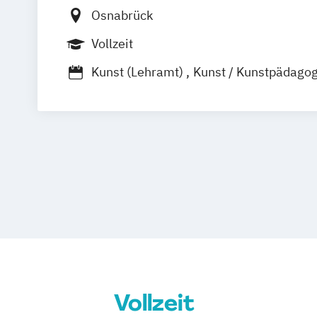
Osnabrück
Vollzeit
Kunst (Lehramt)
Kunst / Kunstpädagog
Kunst und Kommunikation
Kunstgeschichte. Architektur und Kunst
kulturgeschichtlichen Kontext
Musikwissenschaft
Vollzeit