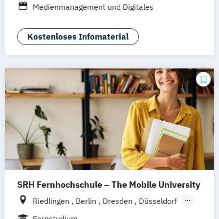
Medienmanagement und Digitales
Hannover
Dortmund
Erfurt
Stuttgart
Marketing
Braunschweig
Kostenloses Infomaterial
SRH Fernhochschule – The Mobile University
Riedlingen
Berlin
Dresden
Düsseldorf
Hamburg
Hannover
Köln
München
Fernstudium