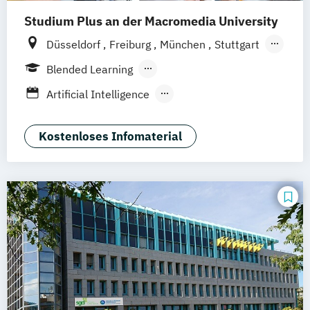
Studium Plus an der Macromedia University
Düsseldorf
Freiburg
München
Stuttgart
Berlin
Frankfurt am Main
Hamburg
Blended Learning
Hannover
Köln
Leipzig
Berufsbegleitendes Präsenzstudium
Artificial Intelligence
Vollzeit
Digital Product Design
Medien- und Kommunikationsmanagement
Kostenloses Infomaterial
Medien- und Werbepsychologie