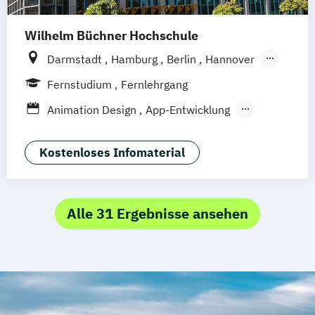
Wilhelm Büchner Hochschule
Darmstadt
Hamburg
Berlin
Hannover
Bonn
Nürnberg
München
Stuttgart
Fernstudium
Fernlehrgang
Göttingen
Leipzig
Freiburg
Wien
Animation Design
App-Entwicklung
Zürich
Rostock
Dortmund
Digitale Medien
Game Design
Game Development
Industriedesign
Kostenloses Infomaterial
Kommunikationsdesign
Media Production
Mediengestaltung
Nachhaltiges Design
Alle 31 Ergebnisse ansehen