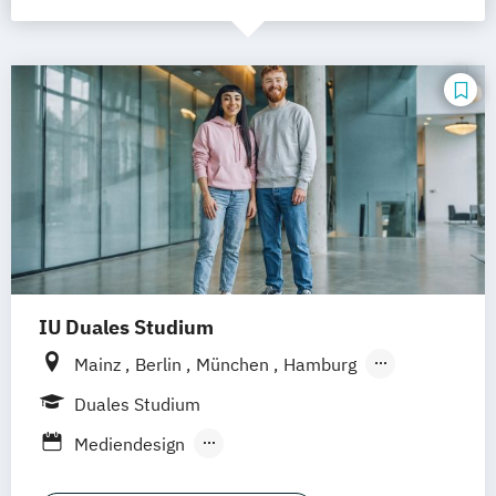
IU Duales Studium
Mainz
Berlin
München
Hamburg
Frankfurt am Main
Düsseldorf
Bremen
Duales Studium
Erfurt
Nürnberg
Hannover
Dortmund
Mediendesign
Mannheim
Leipzig
Online-Campus
Public Relations & Kommunikation
Augsburg
Bielefeld
Braunschweig