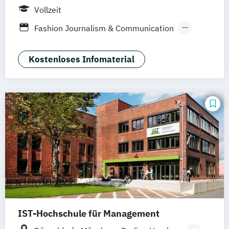
Wiesbaden
Online-Campus
Vollzeit
Fashion Journalism & Communication
Generatives Design & KI
Industrie & Produkt Design
Kostenloses Infomaterial
Interior Design
Marken- & Kommunikationsdesign
IST-Hochschule für Management