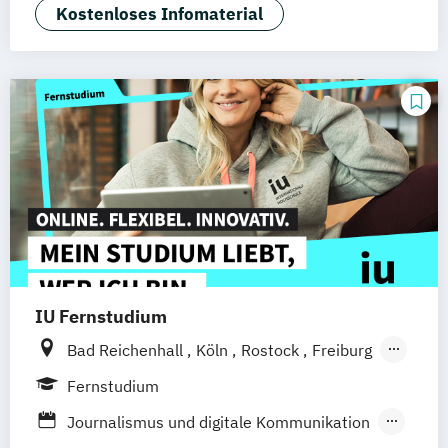
Kostenloses Infomaterial
Dresden
Duisburg
Karlsruhe
Köln
Münster
Stuttgart
Aachen
deutschlandweit
Bonn
IU Fernstudium
Bad Reichenhall
Köln
Rostock
Freiburg
Kiel
Frankfurt am Main
Stuttgart
Fernstudium
Dresden
Aachen
Basel
Bielefeld
Journalismus und digitale Kommunikation
Deggendorf
Karlsruhe
Kassel