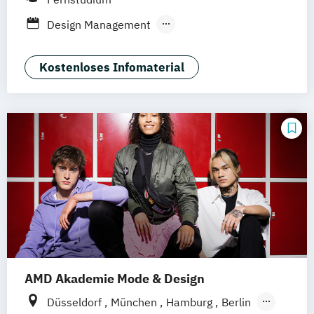
Stuttgart
Ellwangen
Zell
Leipzig
Design Management
Mannheim
Wertheim
Wien
Kommunikation und Content Creation
Frankfurt am Main
Hamm
Zürich
Fürth
Kommunikation und Medienmanagement
Kostenloses Infomaterial
Kommunikationsdesign
Medien- und Kommunikationsmanagement
Mediendesign
UX-Design
AMD Akademie Mode & Design
Düsseldorf
München
Hamburg
Berlin