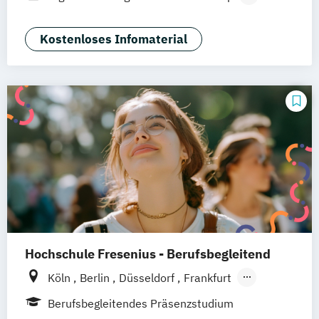
Braunschweig
Erfurt
Medienmanagement und Digitales
Marketing
Kostenloses Infomaterial
Hochschule Fresenius - Berufsbegleitend
Köln
Berlin
Düsseldorf
Frankfurt
Hamburg
Idstein
München
Wiesbaden
Berufsbegleitendes Präsenzstudium
Online-Campus
Osnabrück
Oldenburg