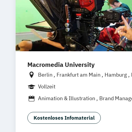
Macromedia University
Berlin
Frankfurt am Main
Hamburg
München
Stuttgart
Vollzeit
Animation & Illustration
Brand Manag
Design Management (EN)
Digital Mus
Eventmanagement
Filmmaking (DE/E
Kostenloses Infomaterial
Game Design & Development
Journal
Medien- und Kommunikationsdesign