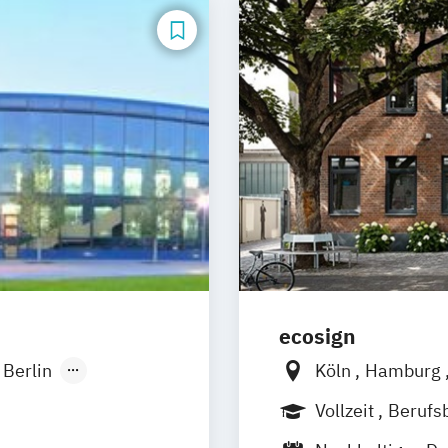
ecosign
Berlin
Köln
Hamburg
onn
Vollzeit
Berufs
sseldorf