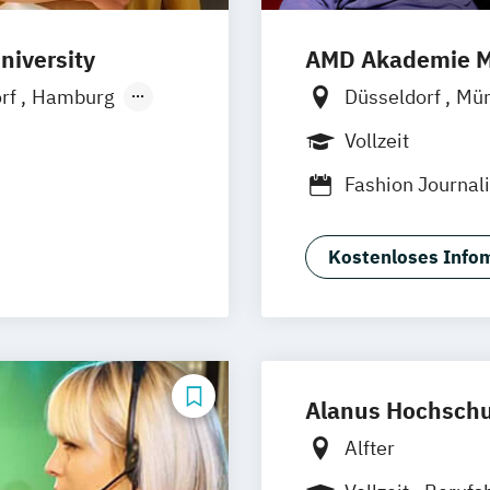
Design (EN)
niversity
AMD Akademie M
irtual & Mixed
orf
Hamburg
Düsseldorf
Mü
Ellwangen
Zell
Online-Campus
Vollzeit
Fashion Journa
rth
Generatives Des
nt
Interior Design
Kostenloses Infom
ment
Alanus Hochschul
Alfter