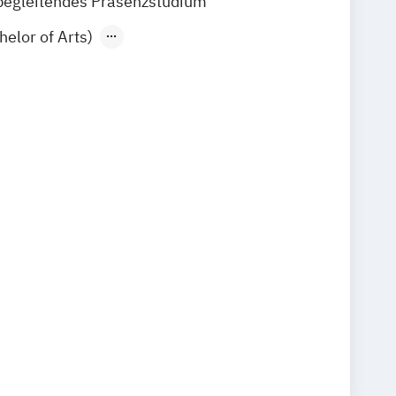
begleitendes Präsenzstudium
helor of Arts)
ter of Arts)
Bachelor of Fine Arts)
Master of Fine Arts)
elor of Arts)
er of Arts) mit Studienschwerpunkt
pie
tudienschwerpunkt Eurythmie in Schule
t
lish (Master of Education)
k / Therapie (Bachelor of Arts)
aster of Arts)
Sozialkunst (Bachelor of Arts)
fach Kunst für Gymnasien
nd Waldorfschulen (Master of