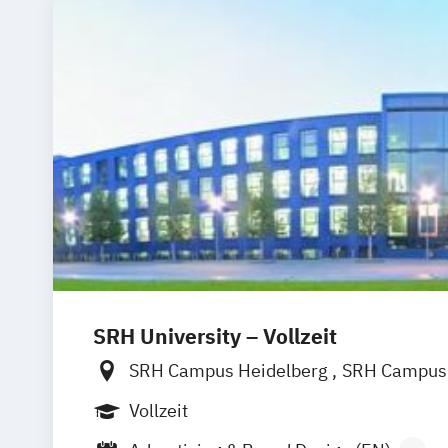
SRH University – Vollzeit
SRH Campus Heidelberg
SRH Campus 
SRH Campus Bremen
SRH Campus B
Vollzeit
SRH Campus Dresden
SRH Campus Dü