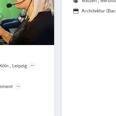
Vollzeit
Berufs
Architektur (Bac
Architektur (Mas
Bildende Kunst (
Bildende Kunst (
Eurythmie (Bach
Eurythmie (Mast
Eurythmiethera
Eurythmie mit S
Köln
Leipzig
und Gesellschaf
Eurythmy in Eng
Kunst / Pädagogi
ement
Kunsttherapie (M
ic Production
Kunsttherapie / 
N)
Lehramt Doppel
ismus
Gesamtschulen u