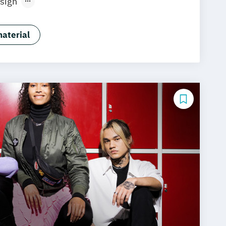
sign
sign (berufsbegleitend)
esign Management
aterial
sign Management (berufsbegleitend)