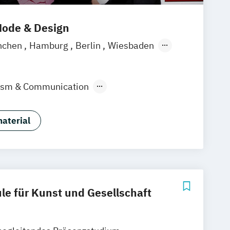
ode & Design
nchen
Hamburg
Berlin
Wiesbaden
lism & Communication
ign & KI
Industrie & Produkt Design
Marken- & Kommunikationsdesign
aterial
e für Kunst und Gesellschaft