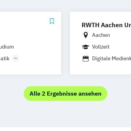
RWTH Aachen Uni
Aachen
tudium
Vollzeit
atik
Digitale Medie
ssenschaft
Sprach- und Ko
wissenschaft
Alle 2 Ergebnisse ansehen
ät
ormatik
ologie