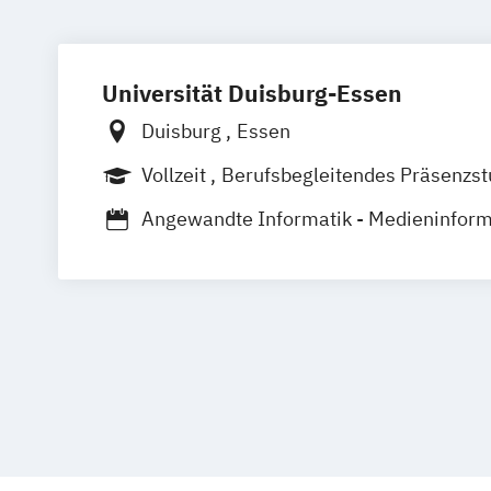
Universität Duisburg-Essen
Duisburg
Essen
Vollzeit
Berufsbegleitendes Präsenzs
Angewandte Informatik - Medieninform
Angewandte Kognitions- und Medienwi
Educational Media I Bildung & Medien
Kommunikationswissenschaft
Kunst- und Designwissenschaft
Kunst
Kunstwissenschaft und Transkulturalit
Literatur und Medienpraxis
Medieninf
Menschzentrierte Informatik und Psych