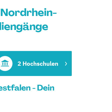
 Nordrhein-
diengänge
2 Hochschulen
tfalen - Dein