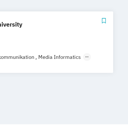
versity
nkommunikation
Media Informatics
mmunikationswissenschaft