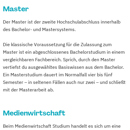
Integrated Design
Master
Konservierung und Restaurierung von
Kunst und Kulturgut
Der Master ist der zweite Hochschulabschluss innerhalb
Markt- und Medienforschung
des Bachelor- und Mastersystems.
Medieninformatik
Medienrecht und Medienwirtschaft
Die klassische Voraussetzung für die Zulassung zum
Medientechnologie
Online-Redakteur
Master ist ein abgeschlossenes Bachelorstudium in einem
Produktdesign und Prozessentwicklung
vergleichbaren Fachbereich. Sprich, durch den Master
vertiefst du ausgewähltes Basiswissen aus dem Bachelor.
Ein Masterstudium dauert im Normalfall vier bis fünf
Semester – in seltenen Fällen auch nur zwei – und schließt
mit der Masterarbeit ab.
Medienwirtschaft
Beim Medienwirtschaft Studium handelt es sich um eine