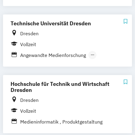
Duales Studium
Wirtschaftsinformatik
Creative Direction (berufsbegleitend)
Wirtschaftsinformatik Präsenzstudium
Digital Media Design
Wirtschaftspsychologie
Games & XR Management (Vollzeit)
Technische Universität Dresden
Wirtschaftspsychologie mit Schwerpunkt
Games & XR Management
Dresden
Digitalisierung
(berufsbegleitend)
Vollzeit
Grafikdesign Screen- & Printmedia
Angewandte Medienforschung
International Studies in Intellectual
Property Law
Kunst (Lehramt)
Kunstgeschichte
Hochschule für Technik und Wirtschaft
Medienforschung
Medienpraxis
Dresden
Medieninformatik
Dresden
Vollzeit
Medieninformatik
Produktgestaltung