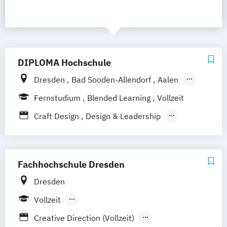
DIPLOMA Hochschule
Dresden
Bad Sooden-Allendorf
Aalen
Baden-Baden
Berlin
Bonn
Fernstudium
Blended Learning
Vollzeit
Friedrichshafen
Hamburg
Hannover
Craft Design
Design & Leadership
Heilbronn
Kassel
Leipzig
Mannheim
Digital Games Business
München
Bochum
Kaiserslautern
General Management
Wiesbaden
Regenstauf
Hoyerswerda
Informationsdesign – Fachkommunikation
Fachhochschule Dresden
Magdeburg
Ostfildern
für technische Produkte und Prozesse
Schwentinental / Kiel
Stein / Nürnberg
Dresden
Kommunikationsdesign
Wuppertal
Prichsenstadt
Vollzeit
Prozess- und Produktdesign
Online-Campus
Heidelberg
Berufsbegleitendes Präsenzstudium
Tourismusmanagement
UX-Design
Creative Direction (Vollzeit)