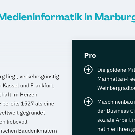
Medieninformatik in Marbur
Pro
Die goldene Mi
g liegt, verkehrsgünstig
Mainhattan-Fee
Kassel und Frankfurt,
Weinbergradtou
chaft im Herzen
Maschinenbau i
e bereits 1527 als eine
der Business Ci
weltweit gegründet
soziale Arbeit 
en liebevoll
hat hier ihren
orischen Baudenkmälern