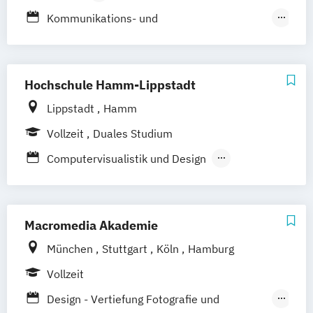
Berufsbegleitendes Präsenzstudium
Kunstwissenschaft und Transkulturalität
Kommunikations- und
Literatur und Medienpraxis
Multimediamanagement
Medieninformatik
Kommunikations-
Menschzentrierte Informatik und
Multimedia- und Marktmanagement
Hochschule Hamm-Lippstadt
Psychologie
Kommunikationsdesign
Kultur
Ästhetik
Lippstadt
Hamm
Medien
Medieninformatik
Vollzeit
Duales Studium
Medientechnik
Ton und Bild
Computervisualistik und Design
Soziale Medien und
Kommunikationsinformatik
Macromedia Akademie
München
Stuttgart
Köln
Hamburg
Vollzeit
Design - Vertiefung Fotografie und