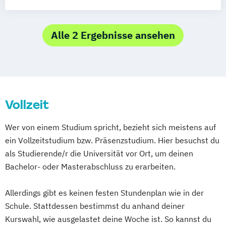
Duales Studium
Graphic Design
Creative Direction (berufsbegleitend)
Kameramann*frau & Cutter*in
Digital Media Design
Media Reporter
Mediendesigner*in
Games & XR Management (Vollzeit)
Alle 2 Ergebnisse ansehen
Medienmanager*in
Moderator*in
Games & XR Management
Moderator*in & Redakteur*in
(berufsbegleitend)
Music Management
Grafikdesign Screen- & Printmedia
Music and Audio Production
Musik Designer*in
Musikproduzent*in
Vollzeit
Photography
Tonmeister*in
Wer von einem Studium spricht, bezieht sich meistens auf
Videoproduzent*in
ein Vollzeitstudium bzw. Präsenzstudium. Hier besuchst du
als Studierende/r die Universität vor Ort, um deinen
Bachelor- oder Masterabschluss zu erarbeiten.
Allerdings gibt es keinen festen Stundenplan wie in der
Schule. Stattdessen bestimmst du anhand deiner
Kurswahl, wie ausgelastet deine Woche ist. So kannst du