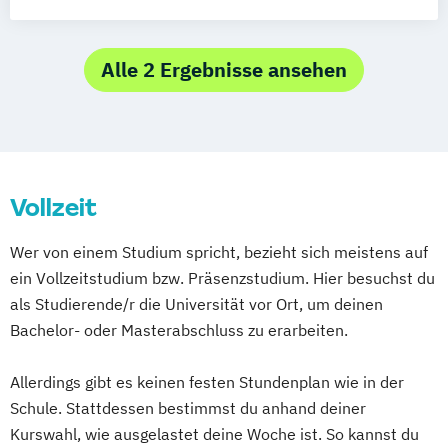
Musik und Medien: Organisation und
Vermittlung
Kunstgeschichte
Alle 2 Ergebnisse ansehen
Kunstgeschichte: Forschung
Theorie
Praxis
Literaturvermittlung in den Medien
Medien und kulturelle Praxis: Geschichte
Vollzeit
Ästhetik
Theorie
Medienwissenschaft
Musikwissenschaft: Geschichte und
Wer von einem Studium spricht, bezieht sich meistens auf
Vermittlung
ein Vollzeitstudium bzw. Präsenzstudium. Hier besuchst du
als Studierende/r die Universität vor Ort, um deinen
Bachelor- oder Masterabschluss zu erarbeiten.
Allerdings gibt es keinen festen Stundenplan wie in der
Schule. Stattdessen bestimmst du anhand deiner
Kurswahl, wie ausgelastet deine Woche ist. So kannst du