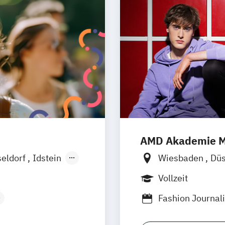
AMD Akademie M
eldorf
Idstein
Wiesbaden
Düs
elberg
Online-Campus
Vollzeit
Fashion Journa
eting
Generatives Des