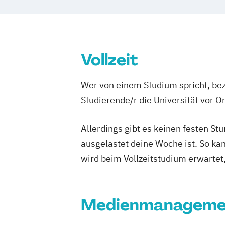
Medienmanager*in
Moderator*in
Moderator*in & Redakteur*in
Music 
Music and Audio Production
Musik De
Musikproduzent*in
Photography
Ton
Vollzeit
Videoproduzent*in
Wer von einem Studium spricht, bez
Studierende/r die Universität vor 
Allerdings gibt es keinen festen S
ausgelastet deine Woche ist. So ka
wird beim Vollzeitstudium erwartet
Medienmanageme