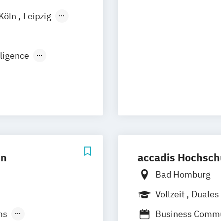
Eventmanageme
Köln
Leipzig
lligence
ng
ic Production
ment
Development
ationsdesign
ment
ment (DE/EN)
en
accadis Hochsc
kmanagement
Bad Homburg
Vollzeit
Duales
ms
Business Comm