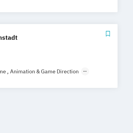
ss Management
mstadt
ame
Animation & Game Direction
mmunikation und Medien in der
ia Design
edia Cultural Work
s-Design
e Creative Industries