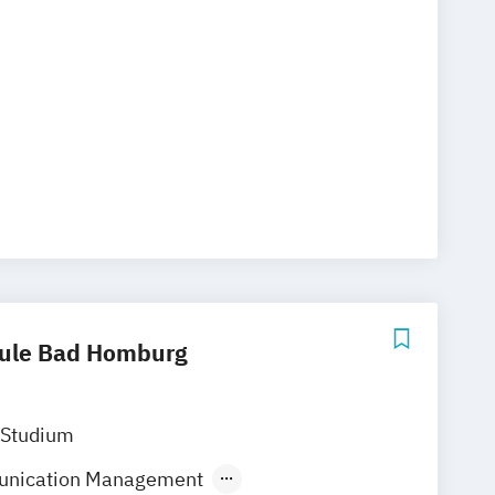
nt und Medienmanagement
hule Bad Homburg
 Studium
unication Management