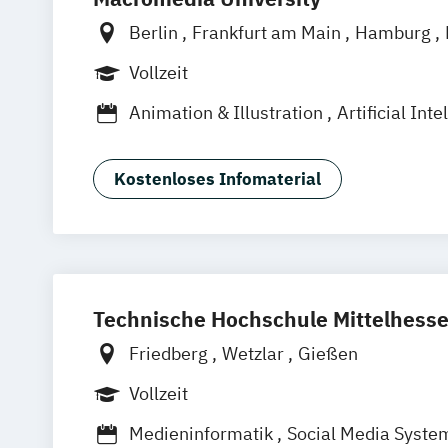
Berlin
Frankfurt am Main
Hamburg
München
Stuttgart
Vollzeit
Animation & Illustration
Artificial Inte
Brand Management
Business Coachi
Design Management (EN)
Digital Mus
Kostenloses Infomaterial
Digital Product Design
Eventmanage
Filmmaking (DE/EN)
Game Design & 
Journalismus
Medien- und Kommunik
Medien- und Kommunikationsmanage
Medien- und Kommuni­kations­manage
Technische Hochschule Mittelhess
Medien- und Werbepsychologie
Musi
Friedberg
Wetzlar
Gießen
Sportjournalismus
Vollzeit
Medieninformatik
Social Media Syste