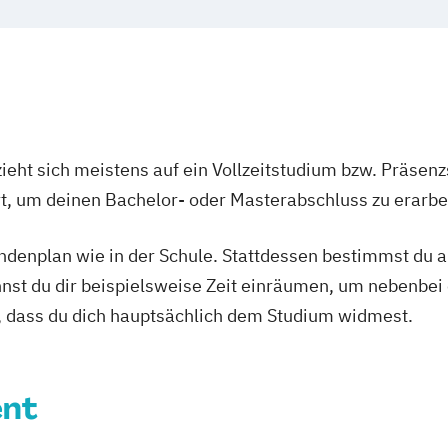
Medienentwick
Management
Onlinejournali
signer*in
Sound and Music
meister*in
ieht sich meistens auf ein Vollzeitstudium bzw. Präsenz
Ort, um deinen Bachelor- oder Masterabschluss zu erarbe
tundenplan wie in der Schule. Stattdessen bestimmst du
nnst du dir beispielsweise Zeit einräumen, um nebenbei 
, dass du dich hauptsächlich dem Studium widmest.
nt