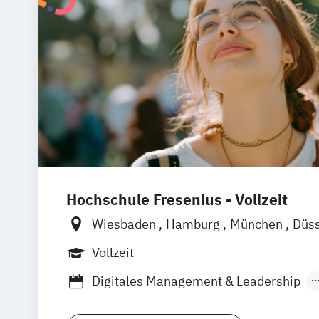
Hochschule Fresenius - Vollzeit
Wiesbaden
Hamburg
München
Düss
Berlin
Frankfurt am Main
Köln
Heid
Vollzeit
Wolfenbüttel
Braunschweig
Erfurt
Digitales Management & Leadership
Medienmanagement und Digitales Mark