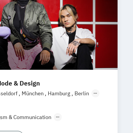
ode & Design
seldorf
München
Hamburg
Berlin
lism & Communication
ign & KI
Industrie & Produkt Design