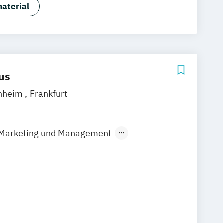
Marken- & Kommunikationsdesign
aterial
us
nheim
Frankfurt
s Marketing und Management
smanagement und
ment/PR
 Marketing in Mode
dien
mus und Sportmanagement
ent