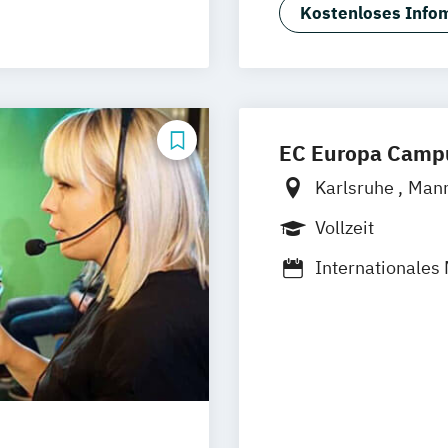
Interior Design
Kostenloses Infom
EC Europa Camp
Karlsruhe
Man
Vollzeit
Internationale
Kommunikation
Medienmanage
Management und
Marken und Me
Sportjournalis
Sportmanagem