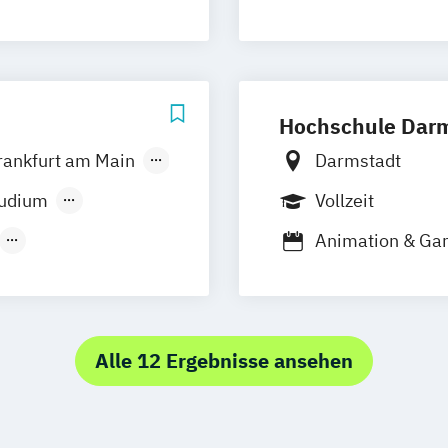
 Dokumentation
Digital Busine
Hochschule Dar
rankfurt am Main
Darmstadt
ünchen
tudium
Vollzeit
Animation & G
roduction
Informatik
Schwerpunkt Ko
ner*in
Informatik
Games
Interactive Med
Alle 12 Ergebnisse ansehen
n
International M
utter*in
Kommunikation
Leadership in th