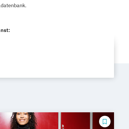
ldatenbank.
nst: