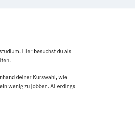
lung
Motion Pictures
smus
Onlinekommunikation
 Production
studium. Hier besuchst du als
iten.
 anhand deiner Kurswahl, wie
ein wenig zu jobben. Allerdings