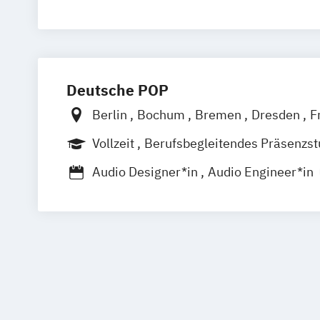
Technische Redaktion u. Multimediale
Deutsche POP
Berlin
Bochum
Bremen
Dresden
F
Hamburg
Hannover
Köln
Leipzig
M
Vollzeit
Berufsbegleitendes Präsenzs
Nürnberg
Stuttgart
Berufsbegleitender Präsenzlehrgang
Audio Designer*in
Audio Engineer*in
Audioproduzent*in
Electronic Music P
Film and Media Production
Foto- & Mediendesigner*in
Fotodesig
Fotojournalist*in
Game Designer*in
Design & Animation
Grafikdesigner*i
Graphic Design
Kameramann*frau & C
Media Reporter
Mediendesigner*in