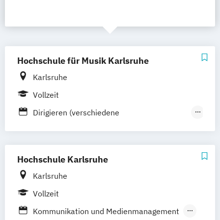
Hochschule für Musik Karlsruhe
Karlsruhe
Vollzeit
Dirigieren (verschiedene
Studienrichtungen)
Gesang
Instrumentalmusik (verschiedene
Hochschule Karlsruhe
Studienrichtungen)
Karlsruhe
Komposition
Vollzeit
Künstlerisches Lehramt an Gymnasien
(Schulmusik)
Kommunikation und Medienmanagement