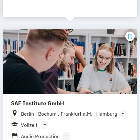
SAE Institute GmbH
Berlin
Bochum
Frankfurt a.M.
Hamburg
Köln
Leipzig
München
Stuttgart
Vollzeit
Hannover
Nürnberg
Berufsbegleitendes Präsenzstudium
Audio Production