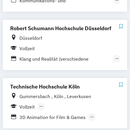
Kommunikations- und
Multimediamanagement
Kommunikations-
Multimedia- und Marktmanagement
Robert Schumann Hochschule Düsseldorf
Kommunikationsdesign
Kultur
Ästhetik
Düsseldorf
Medien
Medieninformatik
Vollzeit
Medientechnik
Ton und Bild
Klang und Realität (verschiedene
Schwerpunkte)
Künstlerische Musikproduktion
Musik (verschiedene Studienrichtungen)
Technische Hochschule Köln
Musik und Medien
Gummersbach
Köln
Leverkusen
Musikvermittlung (verschiedene
Vollzeit
Studienrichtungen)
Berufsbegleitendes Präsenzstudium
Musikwissenschaft
3D Animation for Film & Games
Berufsbegleitender Präsenzlehrgang
Musikwissenschaft (in Kooperation mit der
Communication Systems and Networks