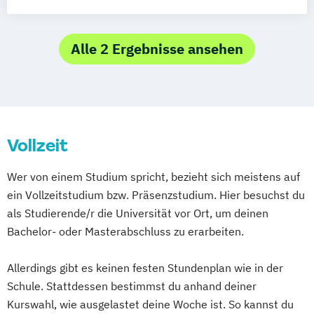
globalen Kontext
Kunstgeschichte
Lehramt Musik
Medieninformatik
Alle 2 Ergebnisse ansehen
Musikmanagement
Musikwissenschaft
Musikwissenschaft international (Master
de musique et musicologie)
Unternehmenskommunikation und
Vollzeit
Rhetorik
Wer von einem Studium spricht, bezieht sich meistens auf
ein Vollzeitstudium bzw. Präsenzstudium. Hier besuchst du
als Studierende/r die Universität vor Ort, um deinen
Bachelor- oder Masterabschluss zu erarbeiten.
Allerdings gibt es keinen festen Stundenplan wie in der
Schule. Stattdessen bestimmst du anhand deiner
Kurswahl, wie ausgelastet deine Woche ist. So kannst du