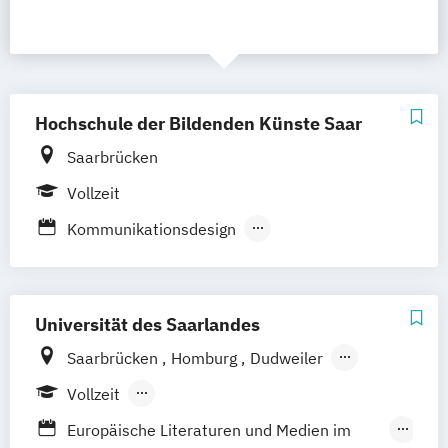
Hochschule der Bildenden Künste Saar
Saarbrücken
Vollzeit
Kommunikationsdesign
Kuratieren/Ausstellungswesen
Media Art & Design
Museumspädagogik
Netzkultur/Designtheorie
Produktdesign
Universität des Saarlandes
Public Art/Public Design
Saarbrücken
Homburg
Dudweiler
in Kooperation mit der TU Kaiserslautern
Vollzeit
Berufsbegleitendes Präsenzstudium
Europäische Literaturen und Medien im