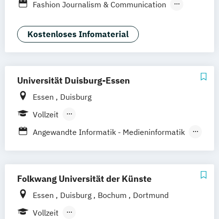
Fashion Journalism & Communication
Generatives Design & KI
Industrie & Produkt Design
Kostenloses Infomaterial
Interior Design
Marken- & Kommunikationsdesign
Universität Duisburg-Essen
Essen
Duisburg
Vollzeit
Berufsbegleitendes Präsenzstudium
Angewandte Informatik - Medieninformatik
Angewandte Kognitions- und
Medienwissenschaft
Educational Media I Bildung & Medien
Folkwang Universität der Künste
Kommunikationswissenschaft
Essen
Duisburg
Bochum
Dortmund
Kunst- und Designwissenschaft
Vollzeit
Kunstwissenschaft