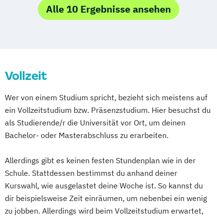
Game Development and Research
Alle 10 Ergebnisse ansehen
Handlungsorientierte Medienpädagogik -
Spielerische Ansätze in der
Jugendmedienarbeit
Integrated Design
Vollzeit
Konservierung und Restaurierung von
Kunst und Kulturgut
Wer von einem Studium spricht, bezieht sich meistens auf
Markt- und Medienforschung
ein Vollzeitstudium bzw. Präsenzstudium. Hier besuchst du
Medieninformatik
als Studierende/r die Universität vor Ort, um deinen
Medienrecht und Medienwirtschaft
Bachelor- oder Masterabschluss zu erarbeiten.
Medientechnologie
Online-Redakteur
Produktdesign und Prozessentwicklung
Allerdings gibt es keinen festen Stundenplan wie in der
Schule. Stattdessen bestimmst du anhand deiner
Kurswahl, wie ausgelastet deine Woche ist. So kannst du
dir beispielsweise Zeit einräumen, um nebenbei ein wenig
zu jobben. Allerdings wird beim Vollzeitstudium erwartet,