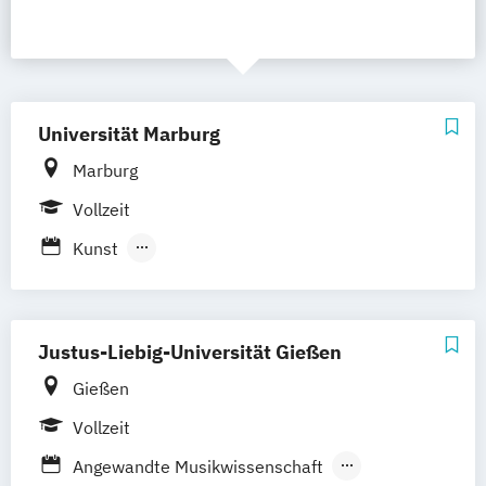
Universität Marburg
Marburg
Vollzeit
Kunst
Musik und Medien: Organisation und
Vermittlung
Kunstgeschichte
Justus-Liebig-Universität Gießen
Kunstgeschichte: Forschung
Theorie
Gießen
Praxis
Vollzeit
Literaturvermittlung in den Medien
Medien und kulturelle Praxis: Geschichte
Angewandte Musikwissenschaft