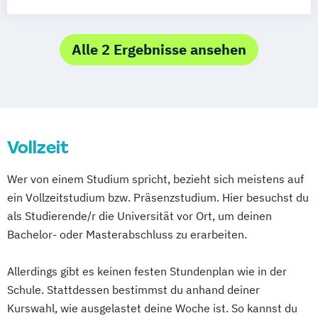
Ästhetik
Theorie
Medienwissenschaft
Kunst (Lehramt)
Kunstgeschichte
Musikwissenschaft: Geschichte und
Kunstpädagogik
Musikwissenschaft
Vermittlung
Alle 2 Ergebnisse ansehen
Vollzeit
Wer von einem Studium spricht, bezieht sich meistens auf
ein Vollzeitstudium bzw. Präsenzstudium. Hier besuchst du
als Studierende/r die Universität vor Ort, um deinen
Bachelor- oder Masterabschluss zu erarbeiten.
Allerdings gibt es keinen festen Stundenplan wie in der
Schule. Stattdessen bestimmst du anhand deiner
Kurswahl, wie ausgelastet deine Woche ist. So kannst du