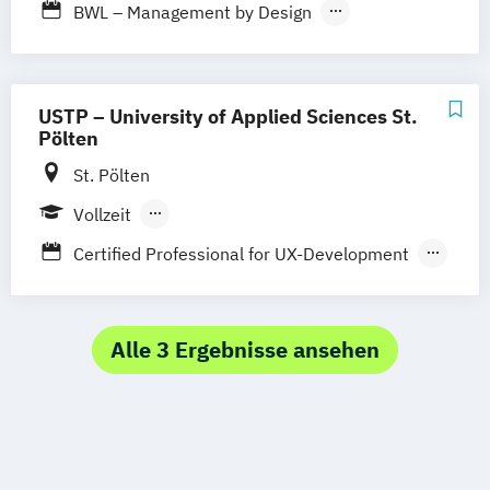
BWL – Management by Design
Event Engineering
Grafik- & Informationsdesign
Innenarchitektur & visuelle Kommunikation
USTP – University of Applied Sciences St.
Pölten
Value through Design
St. Pölten
Vollzeit
Berufsbegleitendes Präsenzstudium
Certified Professional for UX-Development
Berufsbegleitender Präsenzlehrgang
Creative Computing
Creative Media Production
Data Science and Artificial Intelligence
Alle 3 Ergebnisse ansehen
Digital Business Communications
Digital Design
Digital Marketing
Digital Marketing & Kommunikation
Digital Media Management