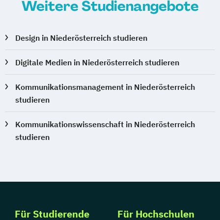
Weitere Studienangebote
Digital Media Production
Digital Photography & New Visual Media
Film
Design in Niederösterreich studieren
TV & Media - Creation and Distribution
Gamified Reality Applications for Real-
Digitale Medien in Niederösterreich studieren
world Challenges & Experiences
Interactive Technologies
Kommunikationsmanagement in Niederösterreich
studieren
Marketing & Kommunikation
Medienmanagement
Medientechnik
Kommunikationswissenschaft in Niederösterreich
PR & Kommunikationsmanagement
studieren
Werbung und Markenführung
Für Studierende
Für Hochschulen