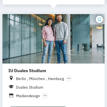
IU Duales Studium
Berlin
München
Hamburg
Frankfurt am Main
Düsseldorf
Bremen
Duales Studium
Erfurt
Nürnberg
Hannover
Dortmund
Mediendesign
Mannheim
Leipzig
Online-Campus
Public Relations & Kommunikation
Augsburg
Bielefeld
Braunschweig