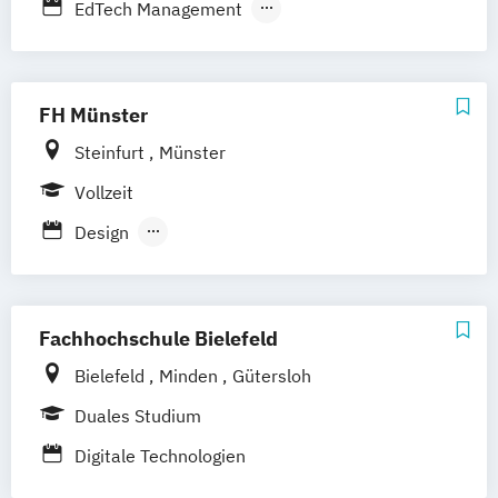
EdTech Management
Dresden
Fernstudium
Eventmanagement & Entertainment
Foto & Film
Medienkommunikation & Journalismus
FH Münster
Sportjournalismus & Sportmarketing
Steinfurt
Münster
Strategische Kommunikation & Digitales
Vollzeit
Marketing
Design
Design - Information und Kommunikation
Mediendesign und Designtechnik - Lehramt
an Berufskollegs
Fachhochschule Bielefeld
Bielefeld
Minden
Gütersloh
Duales Studium
Digitale Technologien