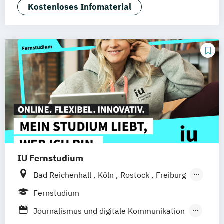
Kostenloses Infomaterial
Dresden
Duisburg
Karlsruhe
Köln
Mainz
Münster
Stuttgart
Aachen
deutschlandweit
Bonn
IU Fernstudium
Bad Reichenhall
Köln
Rostock
Freiburg
Kiel
Frankfurt am Main
Stuttgart
Fernstudium
Dresden
Aachen
Basel
Bielefeld
Journalismus und digitale Kommunikation
Deggendorf
Karlsruhe
Kassel