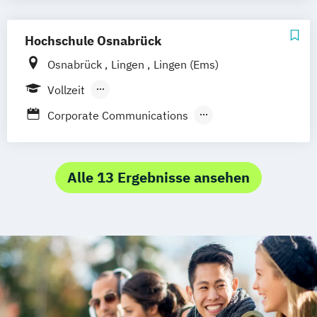
Hochschule Osnabrück
Osnabrück
Lingen
Lingen (Ems)
Vollzeit
Berufsbegleitendes Präsenzstudium
Corporate Communications
Informatik - Medieninformatik
Kommunikation und Management
Kommunikationsmanagement
Alle 13 Ergebnisse ansehen
Media & Interaction Design
Musikerziehung (verschiedene
Studienrichtungen)