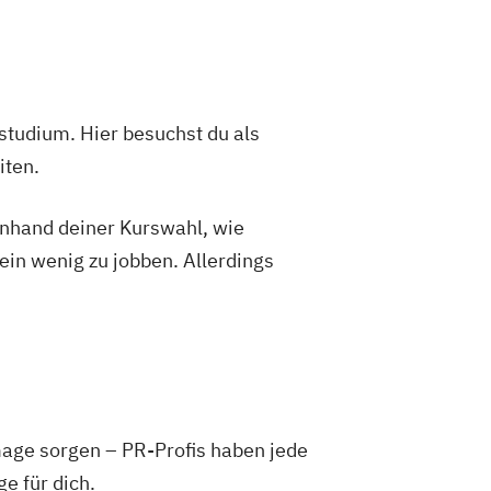
aft und Musikvermittlung
Tasteninstrumente
studium. Hier besuchst du als
iten.
 anhand deiner Kurswahl, wie
ein wenig zu jobben. Allerdings
age sorgen – PR-Profis haben jede
e für dich.