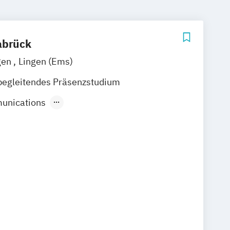
abrück
gen
Lingen (Ems)
begleitendes Präsenzstudium
unications
dieninformatik
 und Management
nsmanagement
tion Design
(verschiedene Studienrichtungen)