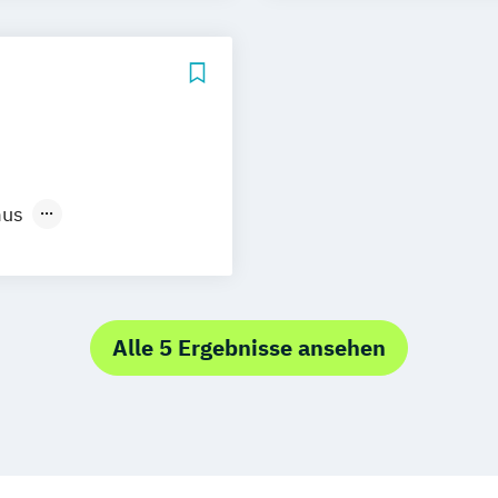
ement
Gesang
Design (EN)
Gesang in freibe
Studienschwerp
irtual & Mixed
Jazz und jazzve
Artist/Educator
JazzRockPop
Kammermusik (v
mus
Kinder- und Jug
rafie
Kommunikations
urnalistik
Künstlerisch-p
design
Künstlerische A
gn
Alle 5 Ergebnisse ansehen
Studienrichtung
n
Lehramt an Gy
Lehramt für So
Medien und Mus
Musiktheorie