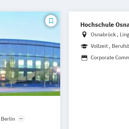
Hochschule Osn
Osnabrück
Lin
Vollzeit
Berufs
Corporate Comm
Informatik - Me
Kommunikation
Kommunikatio
Media & Interac
Musikerziehung 
Berlin
onn