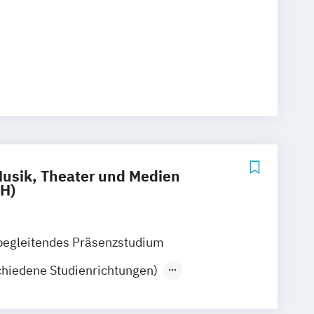
Musik, Theater und Medien
H)
begleitendes Präsenzstudium
schiedene Studienrichtungen)
ender Bachelor Erstes Fach (Major)
dene Studienrichtungen)