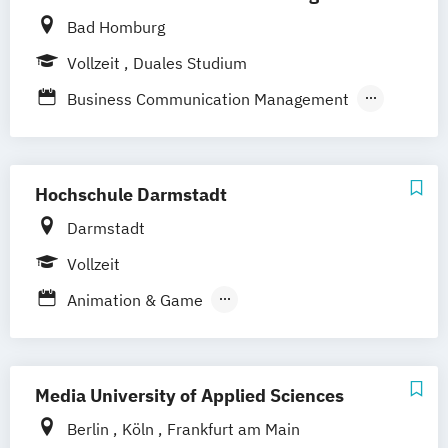
(DE/EN)
Management und Marketing in Mode
Bad Homburg
Medien- und Werbepsychologie
Marken und Medien
Musikmanagement
Sportjournalismus
Vollzeit
Duales Studium
Sportjournalismus und Sportmanagement
Sportmanagement
Business Communication Management
Eventmanagement und
Digital Business Management
Medienmanagement
Hochschule Darmstadt
Darmstadt
Vollzeit
Animation & Game
Animation & Game Direction
Informatik
Schwerpunkt Kommunikation und Medien
in der Informatik
Media University of Applied Sciences
Interactive Media Design
Berlin
Köln
Frankfurt am Main
International Media Cultural Work