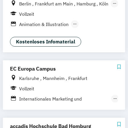
Berlin
Frankfurt am Main
Hamburg
Köln
Leipzig
München
Stuttgart
Vollzeit
Animation & Illustration
Artificial Intelligence
Brand Management
Business Coaching
Kostenloses Infomaterial
Design Management (EN)
Digital Music Production
Digital Product Design
EC Europa Campus
Eventmanagement
Filmmaking (DE/EN)
Karlsruhe
Mannheim
Frankfurt
Game Design & Development
Journalismus
Vollzeit
Medien- und Kommunikationsdesign
Internationales Marketing und
Medien- und Kommunikationsmanagement
Management
Kommunikationsmanagement und
Medien- und Kommuni­kations­management
Medienmanagement/PR
accadis Hochschule Bad Homburg