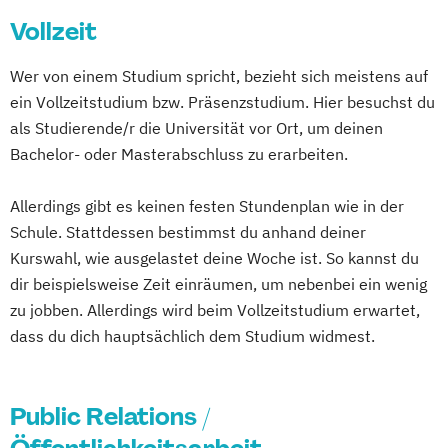
Unternehmenskommunikation
(DE/EN)
Vollzeit
Kommunikation – Schwerpunkt
Social Media Marketing und Content
Medienmanagement
Wer von einem Studium spricht, bezieht sich meistens auf
Creation
Kunstgeschichte
ein Vollzeitstudium bzw. Präsenzstudium. Hier besuchst du
Visual and Media Anthropology (EN)
Musik (verschiedene Schwerpunkte
als Studierende/r die Universität vor Ort, um deinen
Wirtschaftspsychologie (DE/EN)
an der Hochschule für Musik Mainz)
Bachelor- oder Masterabschluss zu erarbeiten.
Musikwissenschaft
Publizistik
Allerdings gibt es keinen festen Stundenplan wie in der
Schule. Stattdessen bestimmst du anhand deiner
Kurswahl, wie ausgelastet deine Woche ist. So kannst du
dir beispielsweise Zeit einräumen, um nebenbei ein wenig
zu jobben. Allerdings wird beim Vollzeitstudium erwartet,
dass du dich hauptsächlich dem Studium widmest.
Public Relations /