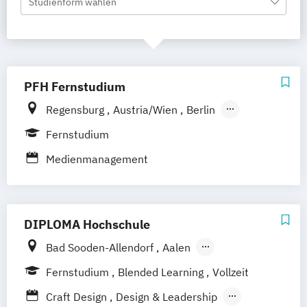
Studienform wählen
PFH Fernstudium
Regensburg
Austria/Wien
Berlin
Bielefeld
Bremen
Dortmund
Fernstudium
Düsseldorf/Ratingen
Erfurt
Freiburg
Medienmanagement
Friedrichshafen
Göttingen
Hamburg
Hannover
Kaiserslautern/Kusel
Kiel
Leipzig
Ludwigshafen/Diez
München
DIPLOMA Hochschule
Nürnberg
Online-Fernstudium
Stade
Stuttgart
Köln
Bad Sooden-Allendorf
Aalen
Offenbach bei Frankfurt am Main
Baden-Baden
Berlin
Bonn
Fernstudium
Blended Learning
Vollzeit
Schwarzheide/Oberspreewald-Lausitz bei
Friedrichshafen
Hamburg
Hannover
Craft Design
Design & Leadership
Dresden
Heilbronn
Kassel
Leipzig
Mannheim