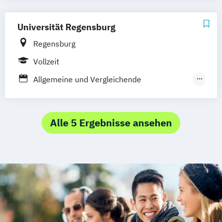
Universität Regensburg
Regensburg
Vollzeit
Allgemeine und Vergleichende
Medienwissenschaft
Digital Humanities
Historische Musikwissenschaft
Alle 5 Ergebnisse ansehen
Kunstgeschichte
Lehramt Kunst
Lehramt Musik
Medieninformatik
Medienpädagogik (Lehramtserweiterung)
Medienwissenschaft
Musikwissenschaft