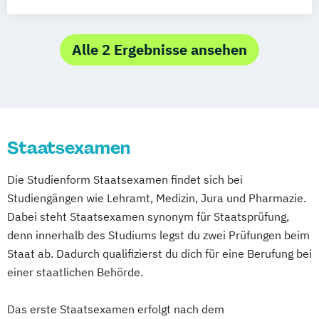
Schwerpunktbildung)
Corporate Media
Digital Humanities
Online Radio
Global Mass Communication
Journalistik
Kommunikations- und Medienwissenschaft
Alle 2 Ergebnisse ansehen
Kunstgeschichte
Kunstpädagogik
Lehramt Kunst
Lehramt Musik
Literarisches Schreiben
Staatsexamen
Musikwissenschaft
New Media Journalism
Die Studienform Staatsexamen findet sich bei
Studiengängen wie Lehramt, Medizin, Jura und Pharmazie.
Dabei steht Staatsexamen synonym für Staatsprüfung,
denn innerhalb des Studiums legst du zwei Prüfungen beim
Staat ab. Dadurch qualifizierst du dich für eine Berufung bei
einer staatlichen Behörde.
Das erste Staatsexamen erfolgt nach dem