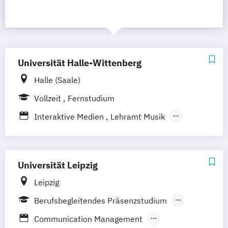
Universität Halle-Wittenberg
Halle (Saale)
Vollzeit
Fernstudium
Interaktive Medien
Lehramt Musik
Medien- und
Kommunikationswissenschaften
MultiMedia & Autorschaft
Universität Leipzig
Musik/Liturgische Musik (Kombi Lehramt
Leipzig
an Gymnasien/Bachelor)
Berufsbegleitendes Präsenzstudium
Musikwissenschaft
Vollzeit
Musikwissenschaft (mit wissenschaftlicher
Communication Management