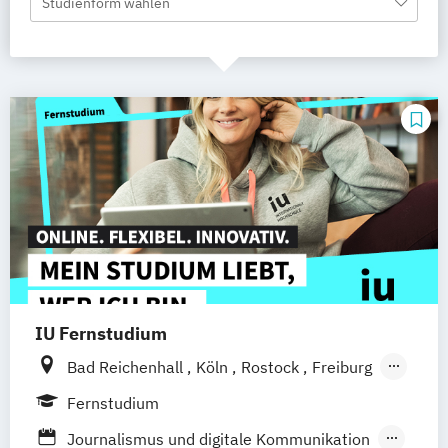
Studienform wählen
IU Fernstudium
Bad Reichenhall
Köln
Rostock
Freiburg
Kiel
Frankfurt am Main
Stuttgart
Fernstudium
Dresden
Aachen
Basel
Bielefeld
Journalismus und digitale Kommunikation