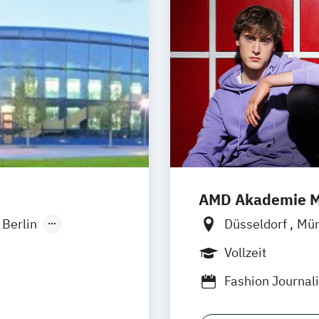
AMD Akademie M
Berlin
Düsseldorf
Mü
onn
Online-Campus
Vollzeit
sseldorf
Fashion Journa
lligence -
Generatives Des
 Hamm