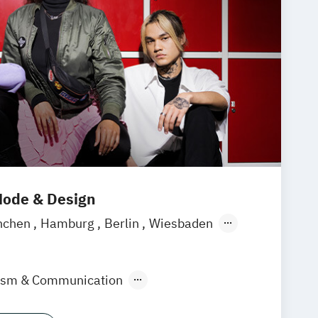
ode & Design
nchen
Hamburg
Berlin
Wiesbaden
lism & Communication
ign & KI
Industrie & Produkt Design