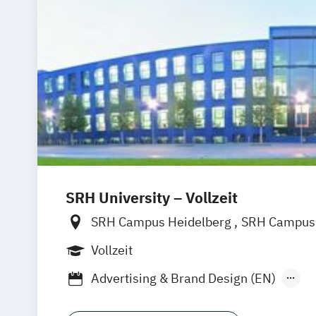
SRH University – Vollzeit
SRH Campus Heidelberg
SRH Campus 
SRH Campus Bremen
SRH Campus B
Vollzeit
SRH Campus Dresden
SRH Campus Dü
Advertising & Brand Design (EN)
SRH Campus Fürth
SRH Campus Gera
Applied Data Science and Artificial Inte
SRH Campus Hamburg
SRH Campus