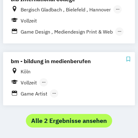
Bergisch Gladbach
Bielefeld
Hannover
Paderborn
Vollzeit
Game Design
Mediendesign Print & Web
Mediendesign Web & Animation
Medieninformatik - Game Design
Staatlich geprüfter Gestaltungstechnischer
bm - bildung in medienberufen
Assistent
Köln
Staatlich geprüfter Informatiker
Vollzeit
Multimedia
Berufsbegleitender Präsenzlehrgang
Game Artist
Game Business PLUS Kaufleute für
Marketingkommunikation (IHK)
Game Programmer
Alle 2 Ergebnisse ansehen
Gestaltungstechnische/r Assistent/in PLUS
Fachabitur