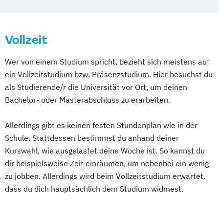
Industriemeister/in Printmedien (IHK)
Informationstechnische/r Assistent/in
Vollzeit
PLUS Fachabitur
Kaufleute für Marketingkommunikation
Wer von einem Studium spricht, bezieht sich meistens auf
(IHK) PLUS Online Media Management
ein Vollzeitstudium bzw. Präsenzstudium. Hier besuchst du
Kaumann/-frau im E-Commerce (IHK) PLUS
als Studierende/r die Universität vor Ort, um deinen
Digital Management
Bachelor- oder Masterabschluss zu erarbeiten.
Medienfachwirt/in (IHK)
Mediengestalter/in Bild und Ton (IHK) PLUS
Allerdings gibt es keinen festen Stundenplan wie in der
Media Creation
Schule. Stattdessen bestimmst du anhand deiner
Mediengestalter/in Digital und Print (IHK)
Kurswahl, wie ausgelastet deine Woche ist. So kannst du
PLUS Media Design
dir beispielsweise Zeit einräumen, um nebenbei ein wenig
zu jobben. Allerdings wird beim Vollzeitstudium erwartet,
Veranstaltungskaufleute (IHK) PLUS
dass du dich hauptsächlich dem Studium widmest.
Event/Live Communication