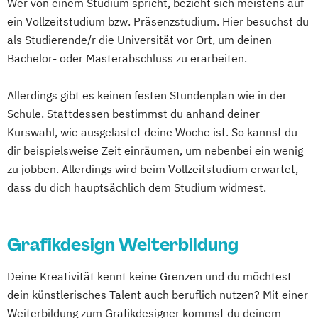
Wer von einem Studium spricht, bezieht sich meistens auf
Adobe® Dreamweaver®
ein Vollzeitstudium bzw. Präsenzstudium. Hier besuchst du
WordPress-Themes erstellen
als Studierende/r die Universität vor Ort, um deinen
Adobe® Illustrator®
Aufbaukurs
Bachelor- oder Masterabschluss zu erarbeiten.
Adobe® Illustrator®
Basics
Adobe® InDesign®
Aufbaukurs
Allerdings gibt es keinen festen Stundenplan wie in der
Adobe® InDesign®
Basics
Schule. Stattdessen bestimmst du anhand deiner
Adobe® Photoshop®
Aufbaukurs
Kurswahl, wie ausgelastet deine Woche ist. So kannst du
Adobe® Photoshop®
Basics
dir beispielsweise Zeit einräumen, um nebenbei ein wenig
zu jobben. Allerdings wird beim Vollzeitstudium erwartet,
Adobe® Premiere®
dass du dich hauptsächlich dem Studium widmest.
Bildbearbeitung mit GIMP - Computerkurs
für berufliche Anwender
Bootstrap - modernes Layout und Design
Grafikdesign Weiterbildung
für das Web
CMS mit WordPress Advanced
Deine Kreativität kennt keine Grenzen und du möchtest
professionelle Seitengestaltung für das
dein künstlerisches Talent auch beruflich nutzen? Mit einer
Internet
Weiterbildung zum Grafikdesigner kommst du deinem