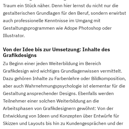
Design und Gestaltung für Einsteiger
Traum ein Stück näher. Denn hier lernst du nicht nur die
Druckvorstufe
gestalterischen Grundlagen für den Beruf, sondern erwirbst
Druckverfahren und
auch professionelle Kenntnisse im Umgang mit
Gestaltungsprogrammen wie Adope Photoshop oder
Druckweiterverarbeitung
Illustrator.
E-Commerce - Onlineshops mit Wordpress
und WooCommerce erstellen
Von der Idee bis zur Umsetzung: Inhalte des
Grafik und Design im Printbereich
Grafikdesigns
Basiskurs
Zu Beginn einer jeden Weiterbildung im Bereich
Grafik und Design im Webbereich
Grafikdesign wird wichtiges Grundlagenwissen vermittelt.
Basiskurs
Grafik und Design
Dazu gehören Inhalte zu Farbenlehre oder Bildkomposition,
Webauftritte mit WordPress erstellen
aber auch Wahrnehmungspsychologie ist elementar für die
MAXON® Cinema 4D®
Aufbaukurs
Gestaltung ansprechender Designs. Ebenfalls werden
Teilnehmer einer solchen Weiterbildung an die
MAXON® Cinema 4D®
Basics
Arbeitsphasen von Grafikdesignern gewöhnt: Von der
MAXON® Cinema 4D®
Expertenkurs
Entwicklung von Ideen und Konzepten über Entwürfe für
Skizzen und Layouts bis hin zu Kundengesprächen und der