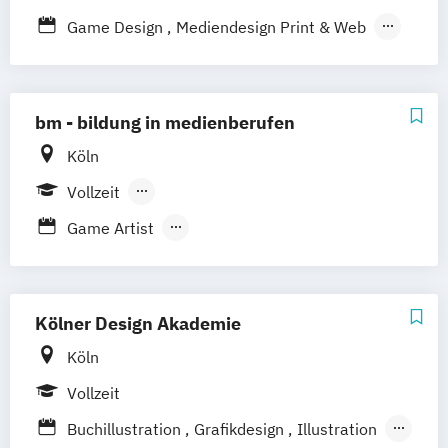
Game Design
Mediendesign Print & Web
Mediendesign Web & Animation
Medieninformatik - Game Design
Staatlich geprüfter Gestaltungstechnischer
bm - bildung in medienberufen
Assistent
Köln
Staatlich geprüfter Informatiker
Vollzeit
Multimedia
Berufsbegleitender Präsenzlehrgang
Game Artist
Game Business PLUS Kaufleute für
Marketingkommunikation (IHK)
Game Programmer
Kölner Design Akademie
Gestaltungstechnische/r Assistent/in PLUS
Köln
Fachabitur
Vollzeit
Industriemeister/in Printmedien (IHK)
Informationstechnische/r Assistent/in
Buchillustration
Grafikdesign
Illustration