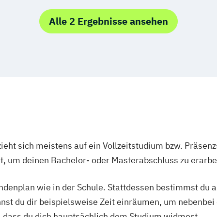
ner*in
Games
Alle 2 Ergebnisse ansehen
n
utter*in
Management
signer*in
meister*in
ieht sich meistens auf ein Vollzeitstudium bzw. Präsenz
Ort, um deinen Bachelor- oder Masterabschluss zu erarbe
tundenplan wie in der Schule. Stattdessen bestimmst du
nnst du dir beispielsweise Zeit einräumen, um nebenbei 
, dass du dich hauptsächlich dem Studium widmest.