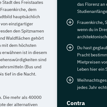
Stadt des Freistaates
das Florenz an 
 Frauenkirche, dem
Studienanfänge
dtbild hauptsächlich
Frauenkirche, 
von einzigartiger
wenn du in Dres
Dresden den Spitznamen
architektonis
und Waldflächen gehört
n mit dem höchsten
Du hast geglaub
u erwähnen ist in diesem
Pracht bestimmt
ehenswürdigkeiten sind
Mietpreisen vo
kehrsmitteln (Bus und
Leben hier ein
s tief in die Nacht.
Weihnachtsgesc
jedes Jahr echt
n. Die mehr als 40000
Contra
te der alternativen