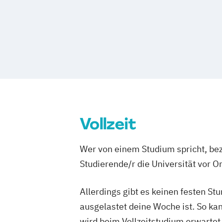
Foto- & Mediendesigner*in
Fotodesig
Fotojournalist*in
Game Designer*in
Design & Animation
Grafikdesigner*i
Graphic Design
Kameramann*frau & C
Media Reporter
Mediendesigner*in
Medienmanager*in
Moderator*in
Moderator*in & Redakteur*in
Music 
Music and Audio Production
Musik De
Musikproduzent*in
Photography
Ton
Vollzeit
Videoproduzent*in
Wer von einem Studium spricht, bez
Studierende/r die Universität vor 
Allerdings gibt es keinen festen S
ausgelastet deine Woche ist. So ka
wird beim Vollzeitstudium erwartet