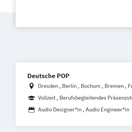
Deutsche POP
Dresden
Berlin
Bochum
Bremen
F
Hamburg
Hannover
Köln
Leipzig
M
Vollzeit
Berufsbegleitendes Präsenzs
Nürnberg
Stuttgart
Berufsbegleitender Präsenzlehrgang
Audio Designer*in
Audio Engineer*in
Audioproduzent*in
Electronic Music P
Film and Media Production