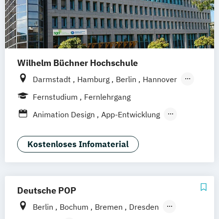
Wilhelm Büchner Hochschule
Darmstadt
Hamburg
Berlin
Hannover
Bonn
Nürnberg
München
Stuttgart
Fernstudium
Fernlehrgang
Göttingen
Leipzig
Freiburg
Wien
Animation Design
App-Entwicklung
Zürich
Rostock
Dortmund
Digitale Medien
Game Design
Game Development
Industriedesign
Kostenloses Infomaterial
Kommunikationsdesign
Media Production
Mediengestaltung
Nachhaltiges Design
Deutsche POP
Berlin
Bochum
Bremen
Dresden