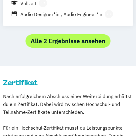
Frankfurt am Main
Hamburg
Hannover
Vollzeit
Köln
Leipzig
München
Nürnberg
Berufsbegleitendes Präsenzstudium
Audio Designer*in
Audio Engineer*in
Stuttgart
Berufsbegleitender Präsenzlehrgang
Audioproduzent*in
Electronic Music Production
Film and Media Production
Alle 2 Ergebnisse ansehen
Foto- & Mediendesigner*in
Fotodesigner*in
Fotojournalist*in
Game Designer*in
Games
Design & Animation
Grafikdesigner*in
Zertifikat
Graphic Design
Kameramann*frau & Cutter*in
Nach erfolgreichem Abschluss einer Weiterbildung erhältst
Media Reporter
Mediendesigner*in
du ein Zertifikat. Dabei wird zwischen Hochschul- und
Medienmanager*in
Moderator*in
Teilnahme-Zertifikate unterschieden.
Moderator*in & Redakteur*in
Music Management
Für ein Hochschul-Zertifikat musst du Leistungspunkte
Music and Audio Production
erbringen und eine Abschlussprüfung bestehen. Für ein