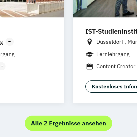
IST-Studieninsti
g
Düsseldorf
Mü
sen
Stuttgart
hrgang
Fernlehrgang
Content Creator
t
Digital Marketi
(Duales
Kostenloses Infom
Studium)
Alle 2 Ergebnisse ansehen