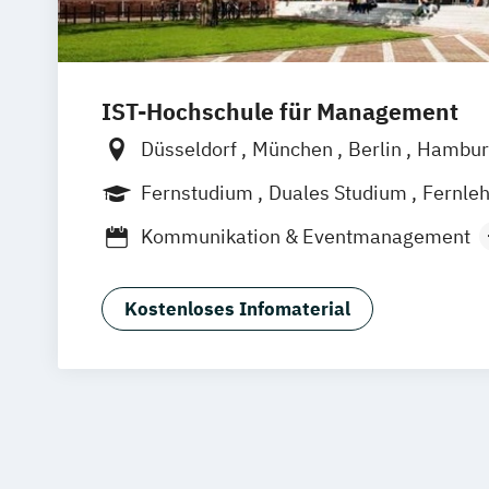
IST-Hochschule für Management
Düsseldorf
München
Berlin
Hambur
Weil am Rhein
Frankfurt am Main
Es
Fernstudium
Duales Studium
Fernle
Jena
Innsbruck
Linz
Kommunikation & Eventmanagement
Kommunikation & Medienmanagemen
Kommunikation & Medienmanagement 
Kostenloses Infomaterial
Studium)
Kommunikationsmanagement
Kommunikationsmanagement (Duales 
Medienökonom (FH)
Public Relations Hochschulzertifikat
Werbe- und Medienpsychologie