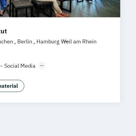
tut
nchen
Berlin
Hamburg
Weil am Rhein
 – Social Media
ng Manager:in
aterial