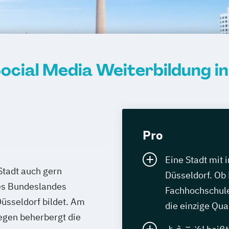
Social Media Weiterbildung i
Pro
Eine Stadt mit
Stadt auch gern
Düsseldorf. Ob 
des Bundeslandes
Fachhochschul
üsseldorf bildet. Am
die einzige Qual
gen beherbergt die