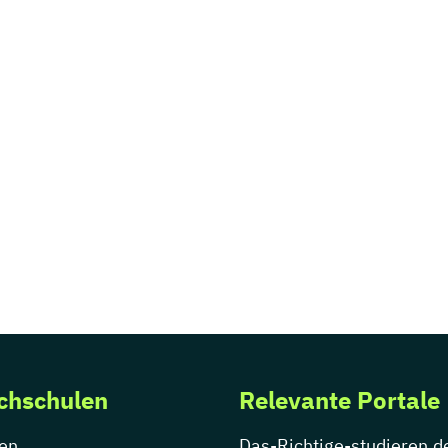
chschulen
Relevante Portale
en
Das-Richtige-studieren.d