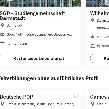
SGD - Studiengemeinschaft
Wilhelm
Darmstadt
Darmsta
Darmstadt
Bonn,...
Gepr. Multimedia-Designer/in, Bloggen –...
Media P
Fernlehrgang
Fernleh
Kostenloses Infomaterial
Ko
eiterbildungen ohne ausführliches Profil
Deutsche POP
Games 
Frankfurt am Main, Berlin, Bochum, Bremen,...
Frankfu