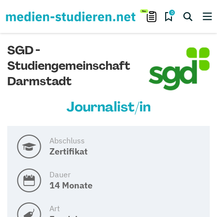
0
SGD -
Studiengemeinschaft
Darmstadt
Journalist/in
Abschluss
Zertifikat
Dauer
14 Monate
Art