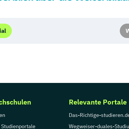
ial
W
chschulen
Relevante Portale
en
Das-Richtige-studieren.d
 Studienportale
Wegweiser-duales-Studi