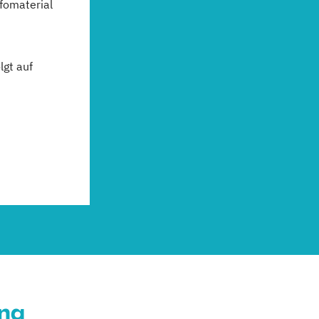
fomaterial
gt auf
ung