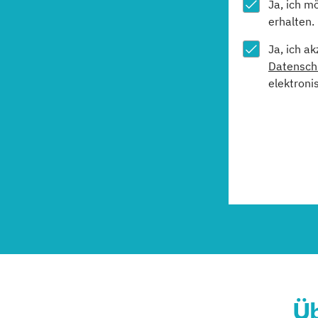
Ja, ich m
erhalten.
Ja, ich a
Datensch
elektroni
Üb