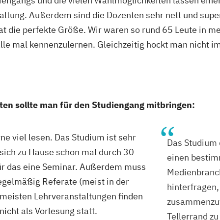
tudiengangs und die vielen Wahlmöglichkeiten lassen ei
taltung. Außerdem sind die Dozenten sehr nett und sup
at die perfekte Größe. Wir waren so rund 65 Leute in m
alle mal kennenzulernen. Gleichzeitig hockt man nicht 
ten sollte man für den Studiengang mitbringen:
rne viel lesen. Das Studium ist sehr
Das Studium qu
 sich zu Hause schon mal durch 30
einen bestim
 für das eine Seminar. Außerdem muss
Medienbranch
regelmäßig Referate (meist in der
hinterfragen
 meisten Lehrveranstaltungen finden
zusammenzuf
icht als Vorlesung statt.
Tellerrand zu