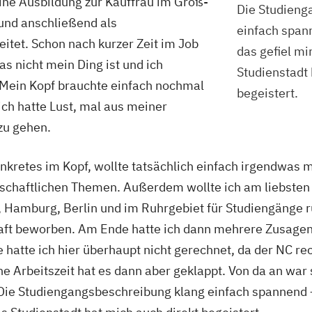
ine Ausbildung zur Kauffrau im Groß-
Die Studieng
nd anschließend als
einfach span
itet. Schon nach kurzer Zeit im Job
das gefiel mi
das nicht mein Ding ist und ich
Studienstadt 
. Mein Kopf brauchte einfach nochmal
begeistert.
ch hatte Lust, mal aus meiner
zu gehen.
onkretes im Kopf, wollte tatsächlich einfach irgendwas
lschaftlichen Themen. Außerdem wollte ich am liebsten 
f, Hamburg, Berlin und im Ruhrgebiet für Studiengänge
t beworben. Am Ende hatte ich dann mehrere Zusagen 
 hatte ich hier überhaupt nicht gerechnet, da der NC rec
Arbeitszeit hat es dann aber geklappt. Von da an war so
! Die Studiengangsbeschreibung klang einfach spannend 