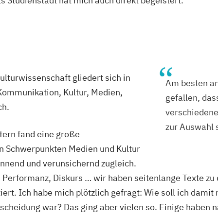
ls Studienstadt hat mich auch direkt begeistert.
lturwissenschaft gliedert sich in
Am besten an
Kommunikation, Kultur, Medien,
gefallen, das
ch.
verschiedene
zur Auswahl 
tern fand eine große
en Schwerpunkten Medien und Kultur
annend und verunsichernd zugleich.
, Performanz, Diskurs … wir haben seitenlange Texte zu
ert. Ich habe mich plötzlich gefragt: Wie soll ich dami
ntscheidung war? Das ging aber vielen so. Einige haben