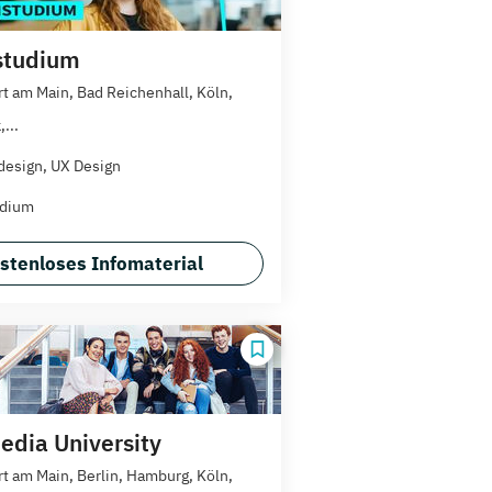
studium
rt am Main, Bad Reichenhall, Köln,
...
esign, UX Design
udium
stenloses Infomaterial
dia University
rt am Main, Berlin, Hamburg, Köln,