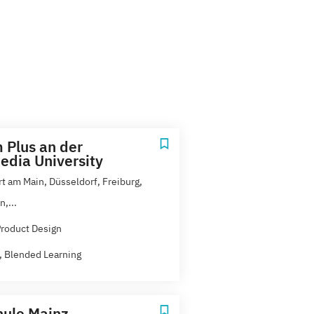
 Plus an der
dia University
rt am Main, Düsseldorf, Freiburg,
,...
 Product Design
t, Blended Learning
ule Mainz