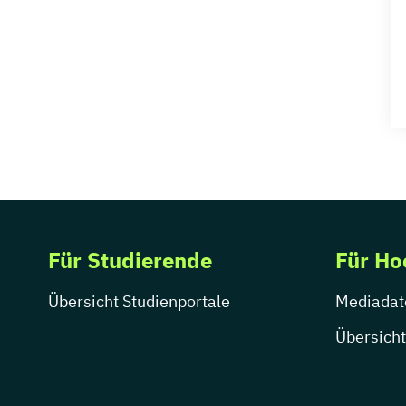
Medienrecht
Medientechnik
Medienwissenschaft
Modejournalismus
Musik
Musikmanagement
Musikproduktion
Musiktherapie
Musikwissenschaft
Produktdesign
Für Studierende
Für Ho
Public Relations /
Öffentlichkeitsarbeit
Übersicht Studienportale
Mediadat
Publizistik
Regie
Übersicht
Sportjournalismus
UX Design
Visuelle Kommunikation