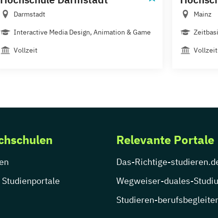
Darmstadt
Mainz
Interactive Media Design, Animation & Game
Zeitbas
Vollzeit
Vollzeit
chschulen
Relevante Portale
en
Das-Richtige-studieren.d
 Studienportale
Wegweiser-duales-Studi
Studieren-berufsbegleite