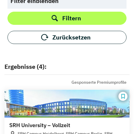
Filter einblenden
Filtern
Zurücksetzen
Ergebnisse (4):
Gesponserte Premiumprofile
SRH University – Vollzeit
SRH Campus Heidelberg, SRH Campus Berlin, SRH...