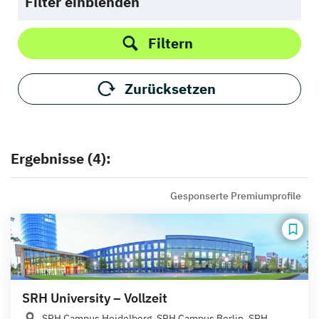
Filter einblenden
Filtern
Zurücksetzen
Ergebnisse (4):
Gesponserte Premiumprofile
SRH University – Vollzeit
SRH Campus Heidelberg, SRH Campus Berlin, SRH...