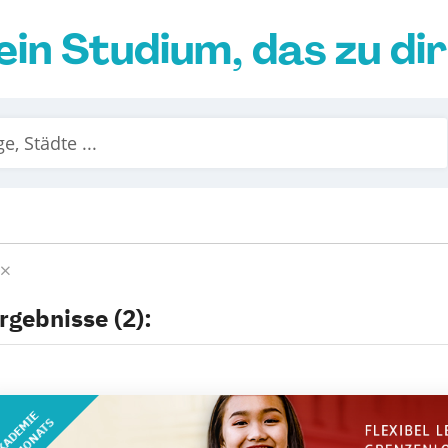
ein Studium, das zu di
n
rgebnisse (2):
KADEMIE
DES MONATS