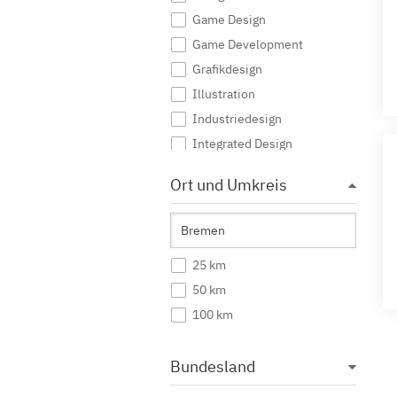
Game Design
Game Development
Grafikdesign
Illustration
Industriedesign
Integrated Design
Interaktive Medien
Ort und Umkreis
Journalismus
Kommunikationsdesign
Kommunikationsmanagement
25 km
Kommunikationswissenschaft
50 km
Kreatives Schreiben
100 km
Kunst
Kunst (Lehramt)
Bundesland
Kunstgeschichte
Mediendesign