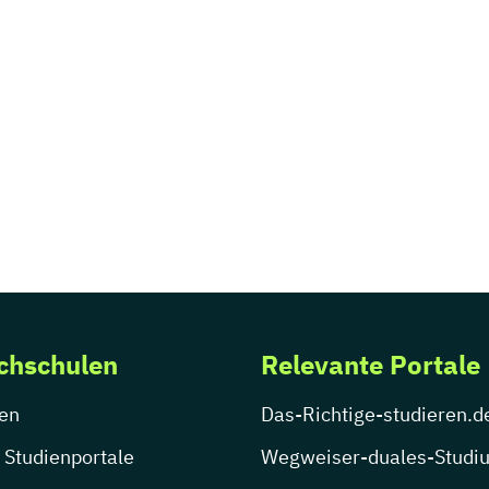
chschulen
Relevante Portale
en
Das-Richtige-studieren.d
 Studienportale
Wegweiser-duales-Studi