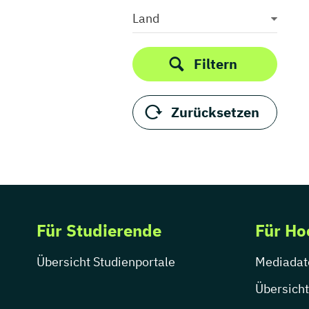
Medieninformatik
Land
Medienkommunikation
Medienwirtschaft
Filtern
Medienmanagement
Medienpädagogik
Zurücksetzen
Medienproduktion
Medienpsychologie
Medienrecht
Medientechnik
Medienwissenschaft
Modejournalismus
Für Studierende
Für Ho
Musik
Musikmanagement
Übersicht Studienportale
Mediadat
Musikproduktion
Musiktherapie
Übersicht
Musikwissenschaft