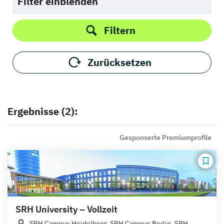
Filter einblenden
Filtern
Zurücksetzen
Ergebnisse (2):
Gesponserte Premiumprofile
SRH University – Vollzeit
SRH Campus Heidelberg, SRH Campus Berlin, SRH...