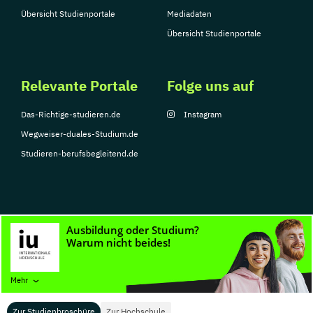
Übersicht Studienportale
Mediadaten
Übersicht Studienportale
Relevante Portale
Folge uns auf
Das-Richtige-studieren.de
Instagram
Wegweiser-duales-Studium.de
Studieren-berufsbegleitend.de
© Copyright 2026, TarGroup Media GmbH
Impressum
Datenschutzerklärung
Nutzungsbedingungen
Barrierefreihe
Mehr
Zur Studienbroschüre
Zur Hochschule