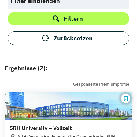
Filter einblenden
Filtern
Zurücksetzen
Ergebnisse (2):
Gesponserte Premiumprofile
SRH University – Vollzeit
SRH Campus Heidelberg, SRH Campus Berlin, SRH...