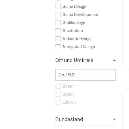
Game Design
Game Development
Grafikdesign
Illustration
Industriedesign
Integrated Design
Interaktive Medien
Ort und Umkreis
Journalismus
Kommunikationsdesign
Kommunikationsmanagement
25 km
Kommunikationswissenschaft
50 km
Kreatives Schreiben
100 km
Kunst
Kunst (Lehramt)
Bundesland
Kunstgeschichte
Mediendesign