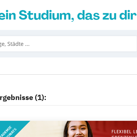
ein Studium, das zu di
rgebnisse (1):
KADEMIE
DES MONATS