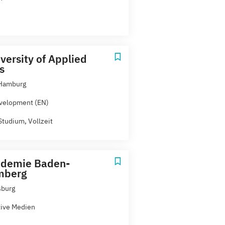
versity of Applied
s
 Hamburg
velopment (EN)
Studium, Vollzeit
ademie Baden-
mberg
sburg
tive Medien