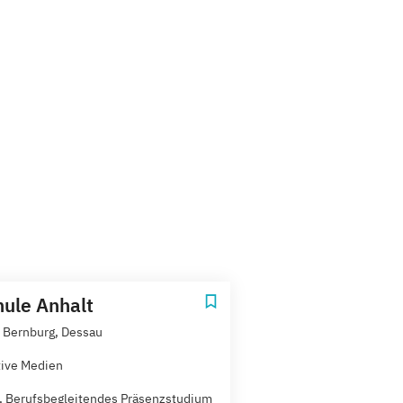
ule Anhalt
 Bernburg, Dessau
tive Medien
t, Berufsbegleitendes Präsenzstudium