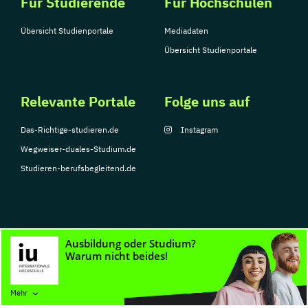
Für Studierende
Für Hochschulen
Übersicht Studienportale
Mediadaten
Übersicht Studienportale
Relevante Portale
Folge uns auf
Das-Richtige-studieren.de
Instagram
Wegweiser-duales-Studium.de
Studieren-berufsbegleitend.de
© Copyright 2026, TarGroup Media GmbH
Impressum
Datenschutzerklärung
Nutzungsbedingungen
Barrierefreihe
Mehr