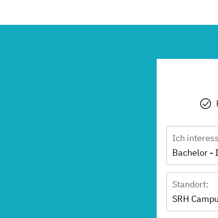
Ich interes
Bachelor - 
Standort:
SRH Campus