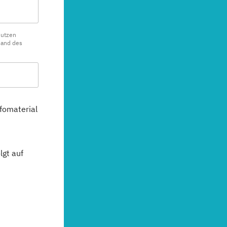
nutzen
sand des
fomaterial
gt auf