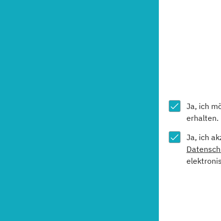
Ja, ich m
erhalten.
Ja, ich a
Datensch
elektroni