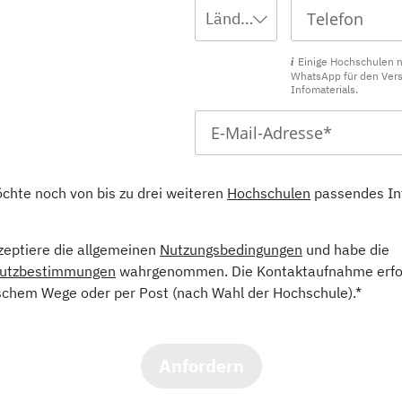
Ländervorwahl wählen ...
Einige Hochschulen 
WhatsApp für den Ver
Infomaterials.
öchte noch von bis zu drei weiteren
Hochschulen
passendes In
kzeptiere die allgemeinen
Nutzungsbedingungen
und habe die
utzbestimmungen
wahrgenommen. Die Kontaktaufnahme erfol
schem Wege oder per Post (nach Wahl der Hochschule).*
Anfordern